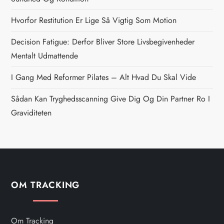
a
Hvorfor Restitution Er Lige Så Vigtig Som Motion
v
Decision Fatigue: Derfor Bliver Store Livsbegivenheder
i
Mentalt Udmattende
g
I Gang Med Reformer Pilates – Alt Hvad Du Skal Vide
Sådan Kan Tryghedsscanning Give Dig Og Din Partner Ro I
a
Graviditeten
t
i
o
OM TRACKING
n
Om Tracking