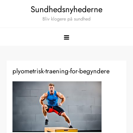
Skip
Sundhedsnyhederne
to
Bliv klogere på sundhed
content
plyometrisk-traening-for-begyndere