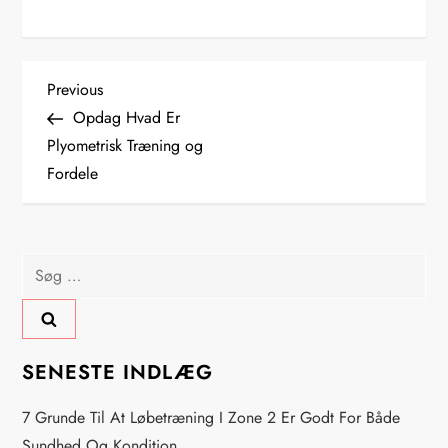
I
Previous
Previous
Post
Opdag Hvad Er
n
Plyometrisk Træning og
Fordele
d
l
Søg
æ
efter:
g
s
SENESTE INDLÆG
n
7 Grunde Til At Løbetræning I Zone 2 Er Godt For Både
Sundhed Og Kondition