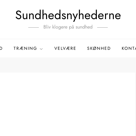
Sundhedsnyhederne
Bliv klogere på sundhed
D
TRÆNING
VELVÆRE
SKØNHED
KONT