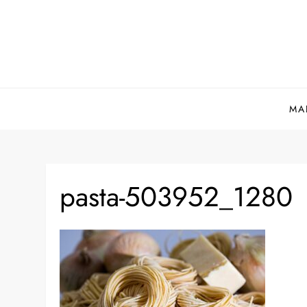
Skip
to
content
MA
pasta-503952_1280