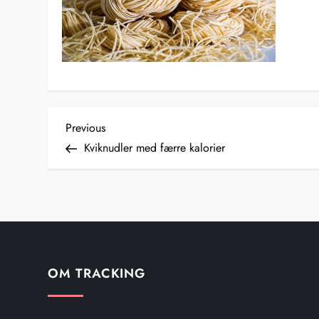
I
Previous
Previous
Post
Kviknudler med færre kalorier
n
d
l
æ
OM TRACKING
g