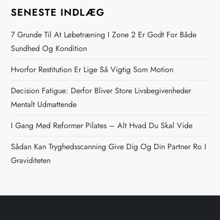
g
SENESTE INDLÆG
s
7 Grunde Til At Løbetræning I Zone 2 Er Godt For Både
n
Sundhed Og Kondition
Hvorfor Restitution Er Lige Så Vigtig Som Motion
a
Decision Fatigue: Derfor Bliver Store Livsbegivenheder
v
Mentalt Udmattende
i
I Gang Med Reformer Pilates – Alt Hvad Du Skal Vide
g
Sådan Kan Tryghedsscanning Give Dig Og Din Partner Ro I
Graviditeten
a
t
i