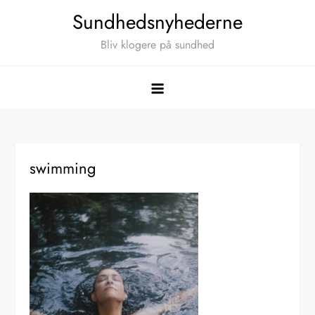
Skip
Sundhedsnyhederne
to
Bliv klogere på sundhed
content
swimming