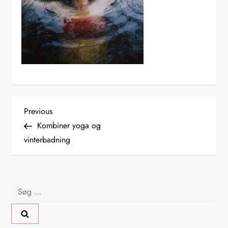
I
Previous
Previous
Post
Kombiner yoga og
n
vinterbadning
d
l
Søg
efter:
æ