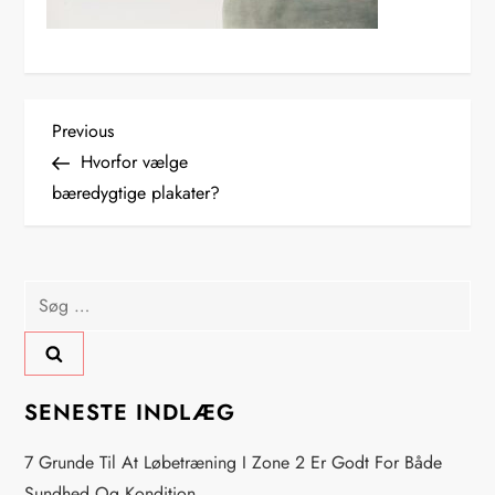
I
Previous
Previous
Post
Hvorfor vælge
n
bæredygtige plakater?
d
l
Søg
efter:
æ
g
SENESTE INDLÆG
s
7 Grunde Til At Løbetræning I Zone 2 Er Godt For Både
Sundhed Og Kondition