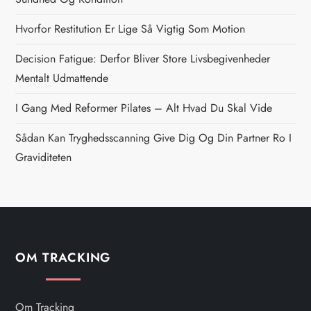
n
Hvorfor Restitution Er Lige Så Vigtig Som Motion
a
Decision Fatigue: Derfor Bliver Store Livsbegivenheder
v
Mentalt Udmattende
i
I Gang Med Reformer Pilates – Alt Hvad Du Skal Vide
g
Sådan Kan Tryghedsscanning Give Dig Og Din Partner Ro I
Graviditeten
a
t
i
OM TRACKING
o
n
Om Tracking