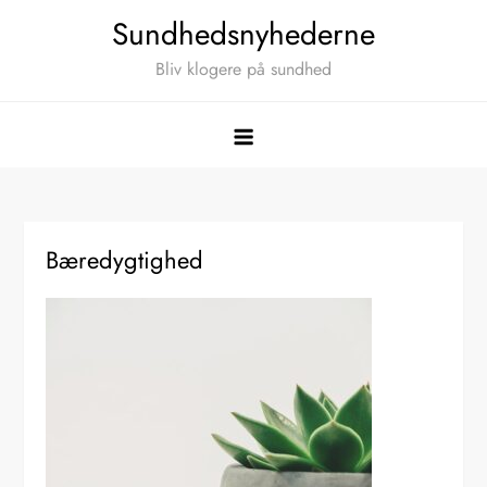
Skip
Sundhedsnyhederne
to
Bliv klogere på sundhed
content
Bæredygtighed