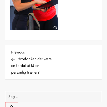
I
Previous
Previous
Post
Hvorfor kan det være
n
en fordel at få en
personlig træner?
d
l
Søg
æ
efter: