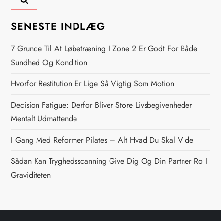
g
s
SENESTE INDLÆG
n
7 Grunde Til At Løbetræning I Zone 2 Er Godt For Både
Sundhed Og Kondition
a
Hvorfor Restitution Er Lige Så Vigtig Som Motion
v
Decision Fatigue: Derfor Bliver Store Livsbegivenheder
i
Mentalt Udmattende
g
I Gang Med Reformer Pilates – Alt Hvad Du Skal Vide
Sådan Kan Tryghedsscanning Give Dig Og Din Partner Ro I
a
Graviditeten
t
i