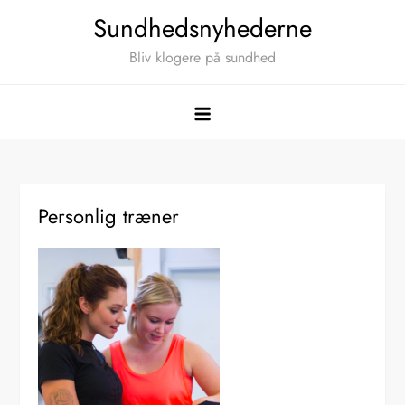
Skip
Sundhedsnyhederne
to
Bliv klogere på sundhed
content
Personlig træner