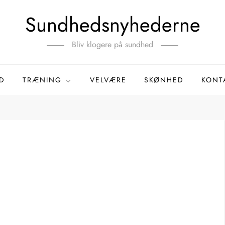
Sundhedsnyhederne
Bliv klogere på sundhed
D
TRÆNING
VELVÆRE
SKØNHED
KONT