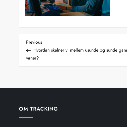
I
Previous
Previous
Post
Hvordan skelner vi mellem usunde og sunde gam
n
vaner?
d
l
æ
g
OM TRACKING
s