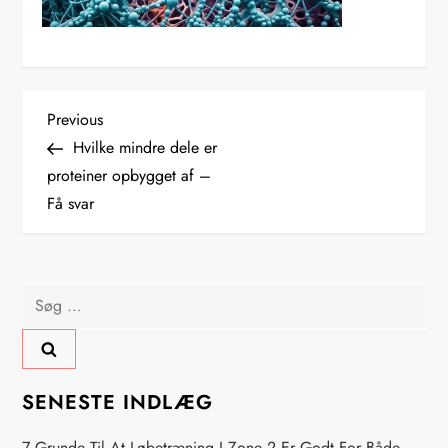
I
Previous
Previous
Post
Hvilke mindre dele er
n
proteiner opbygget af –
Få svar
d
l
Søg
æ
efter:
g
s
SENESTE INDLÆG
7 Grunde Til At Løbetræning I Zone 2 Er Godt For Både