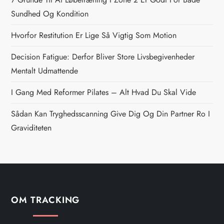
n
Sundhed Og Kondition
a
Hvorfor Restitution Er Lige Så Vigtig Som Motion
v
Decision Fatigue: Derfor Bliver Store Livsbegivenheder
i
Mentalt Udmattende
g
I Gang Med Reformer Pilates – Alt Hvad Du Skal Vide
Sådan Kan Tryghedsscanning Give Dig Og Din Partner Ro I
a
Graviditeten
t
i
o
OM TRACKING
n