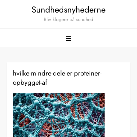
Skip
Sundhedsnyhederne
to
Bliv klogere på sundhed
content
hvilke-mindre-dele-er-proteiner-
opbygget-af