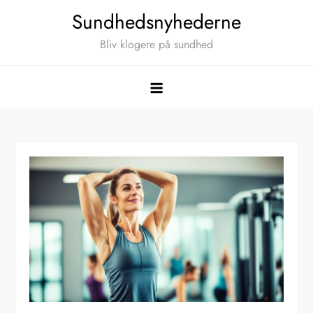
Skip
Sundhedsnyhederne
to
Bliv klogere på sundhed
content