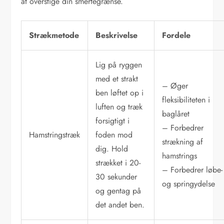
at overstige din smertegrænse.
Strækmetode
Beskrivelse
Fordele
Lig på ryggen
med et strakt
– Øger
ben løftet op i
fleksibiliteten i
luften og træk
baglåret
forsigtigt i
– Forbedrer
Hamstringstræk
foden mod
strækning af
dig. Hold
hamstrings
strækket i 20-
– Forbedrer løbe-
30 sekunder
og springydelse
og gentag på
det andet ben.