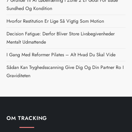
7 Grunde Til At Løbetræning I Zone 2 Er Godt For Både
n
Sundhed Og Kondition
Hvorfor Restitution Er Lige Så Vigtig Som Motion
a
Decision Fatigue: Derfor Bliver Store Livsbegivenheder
v
Mentalt Udmattende
i
I Gang Med Reformer Pilates – Alt Hvad Du Skal Vide
g
Sådan Kan Tryghedsscanning Give Dig Og Din Partner Ro I
Graviditeten
a
t
i
OM TRACKING
o