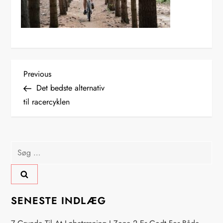
I
Previous
Previous
Post
Det bedste alternativ
n
til racercyklen
d
l
Søg
efter:
æ
g
SENESTE INDLÆG
s