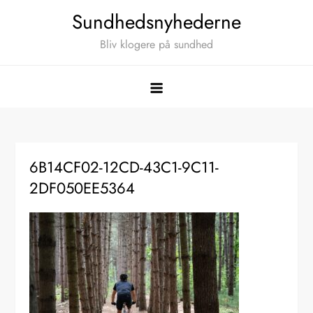
Skip
Sundhedsnyhederne
to
Bliv klogere på sundhed
content
6B14CF02-12CD-43C1-9C11-
2DF050EE5364