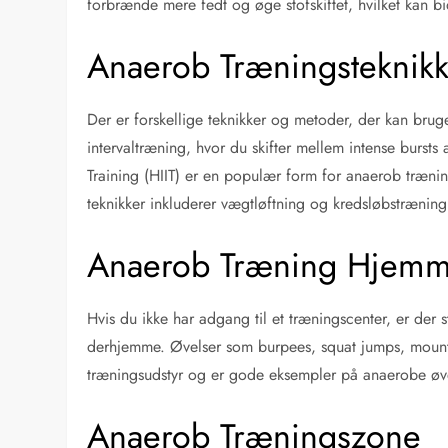
forbrænde mere fedt og øge stofskiftet, hvilket kan bi
Anaerob Træningsteknikk
Der er forskellige teknikker og metoder, der kan brug
intervaltræning, hvor du skifter mellem intense bursts 
Training (HIIT) er en populær form for anaerob træning,
teknikker inkluderer vægtløftning og kredsløbstræning
Anaerob Træning Hjem
Hvis du ikke har adgang til et træningscenter, er de
derhjemme. Øvelser som burpees, squat jumps, mount
træningsudstyr og er gode eksempler på anaerobe øv
Anaerob Træningszone