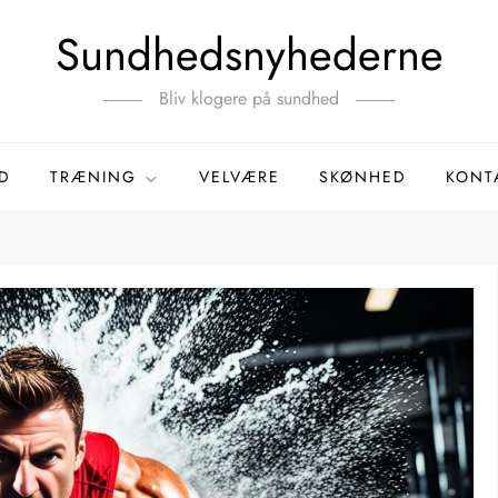
Sundhedsnyhederne
Bliv klogere på sundhed
D
TRÆNING
VELVÆRE
SKØNHED
KONT