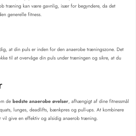
ob træning kan være gavnlig, især for begyndere, da det
n generelle fitness.
dig, at din puls er inden for den anaerobe træningszone. Det
okke til at overvåge din puls under træningen og sikre, at du
r
som de
bedste anaerobe øvelser
, afhængigt af dine fitnessmål
uats, lunges, deadlifts, bænkpres og pull-ups. At kombinere
 vil give en effektiv og alsidig anaerob træning.