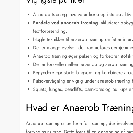
Anaerob træning involverer korte og intense aktivit
Fordele ved anaerob træning
inkluderer opbyg
fedtforbrænding.
Nogle teknikker til anaerob træning omfatter inte
Der er mange øvelser, der kan udføres derhjemme
Anaerob træning øger pulsen og forbedrer stofskift
Der er forskelle mellem anaerob og aerob træning
Begyndere bør starte langsomt og kombinere anaer
Pulsovervågning er vigtig under anaerob træning for
Squats, lunges, deadlifts, bænkpres og pull-ups e
Hvad er Anaerob Trænin
Anaerob træning er en form for træning, der involverer 
forsyne musklerne. Dette fører til en ophobning af mæ