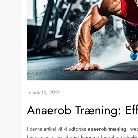
Anaerob Træning: Eff
I denne artikel vil vi udforske
anaerob træning
, hva
fitness niveau. Vi vil også kigge på forskellige tekni