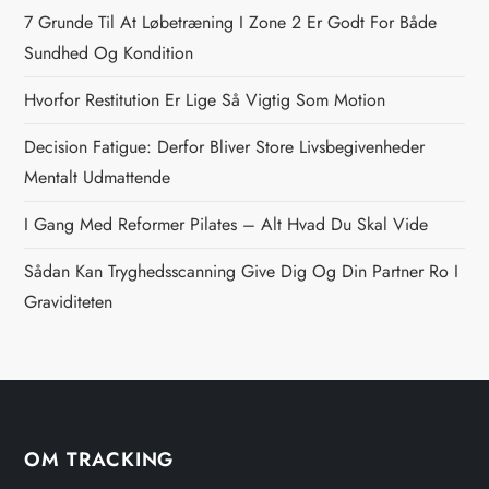
s
7 Grunde Til At Løbetræning I Zone 2 Er Godt For Både
n
Sundhed Og Kondition
Hvorfor Restitution Er Lige Så Vigtig Som Motion
a
Decision Fatigue: Derfor Bliver Store Livsbegivenheder
v
Mentalt Udmattende
i
I Gang Med Reformer Pilates – Alt Hvad Du Skal Vide
g
Sådan Kan Tryghedsscanning Give Dig Og Din Partner Ro I
Graviditeten
a
t
i
OM TRACKING
o