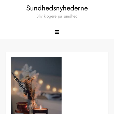
Skip
Sundhedsnyhederne
to
Bliv klogere på sundhed
content