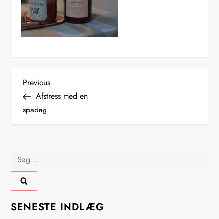
I
Previous
Previous
Post
Afstress med en
n
spadag
d
l
Søg
efter:
æ
g
SENESTE INDLÆG