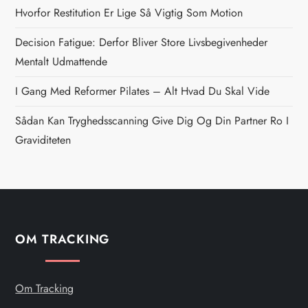
Hvorfor Restitution Er Lige Så Vigtig Som Motion
a
Decision Fatigue: Derfor Bliver Store Livsbegivenheder
v
Mentalt Udmattende
i
I Gang Med Reformer Pilates – Alt Hvad Du Skal Vide
g
Sådan Kan Tryghedsscanning Give Dig Og Din Partner Ro I
Graviditeten
a
t
i
OM TRACKING
o
n
Om Tracking