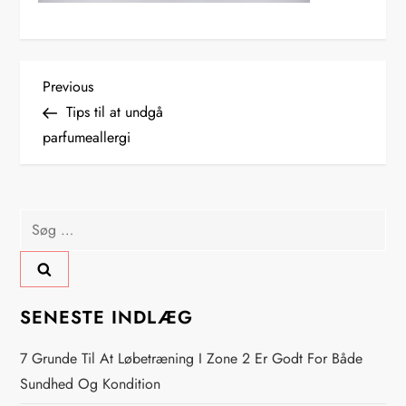
I
Previous
Previous
Post
Tips til at undgå
n
parfumeallergi
d
l
Søg
efter:
æ
g
SENESTE INDLÆG
s
7 Grunde Til At Løbetræning I Zone 2 Er Godt For Både
n
Sundhed Og Kondition