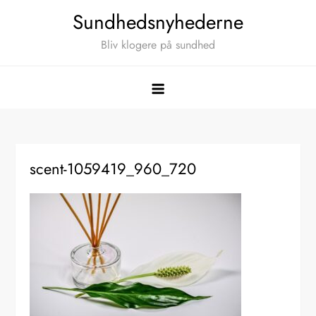
Skip
Sundhedsnyhederne
to
Bliv klogere på sundhed
content
scent-1059419_960_720