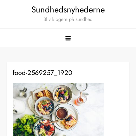
Skip
Sundhedsnyhederne
to
Bliv klogere på sundhed
content
food-2569257_1920