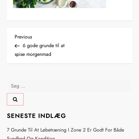
I
Previous
Previous
Post
6 gode grunde til at
n
spise morgenmad
d
l
Søg
efter:
æ
g
SENESTE INDLÆG
s
7 Grunde Til At Løbetræning I Zone 2 Er Godt For Både
Sundhed Og Kondition