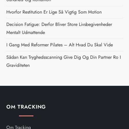
n
Hvorfor Restitution Er Lige Så Vigtig Som Motion
a
Decision Fatigue: Derfor Bliver Store Livsbegivenheder
v
Mentalt Udmattende
i
I Gang Med Reformer Pilates – Alt Hvad Du Skal Vide
g
Sådan Kan Tryghedsscanning Give Dig Og Din Partner Ro I
Graviditeten
a
t
i
OM TRACKING
o
n
Om Tracking