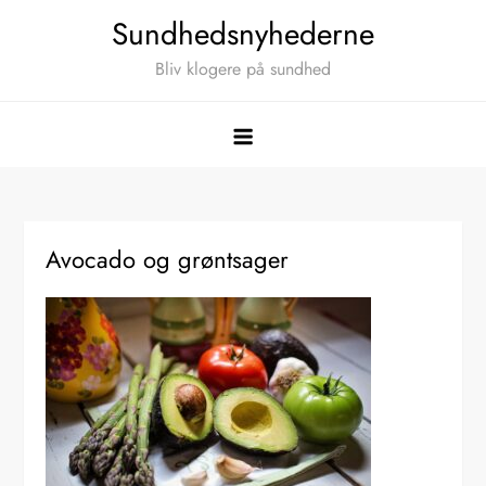
Skip
Sundhedsnyhederne
to
Bliv klogere på sundhed
content
Avocado og grøntsager