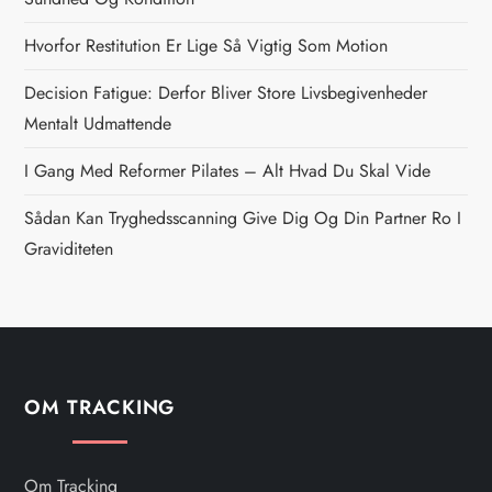
n
Hvorfor Restitution Er Lige Så Vigtig Som Motion
a
Decision Fatigue: Derfor Bliver Store Livsbegivenheder
v
Mentalt Udmattende
i
I Gang Med Reformer Pilates – Alt Hvad Du Skal Vide
g
Sådan Kan Tryghedsscanning Give Dig Og Din Partner Ro I
Graviditeten
a
t
i
OM TRACKING
o
n
Om Tracking