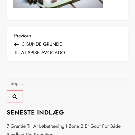
I
Previous
Previous
Post
3 SUNDE GRUNDE
n
TIL AT SPISE AVOCADO
d
l
Søg
efter:
æ
g
SENESTE INDLÆG
s
7 Grunde Til At Løbetræning I Zone 2 Er Godt For Både
Sundhed Og Kondition