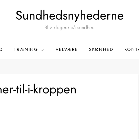
Sundhedsnyhederne
Bliv klogere på sundhed
D
TRÆNING
VELVÆRE
SKØNHED
KONT
er-til-i-kroppen