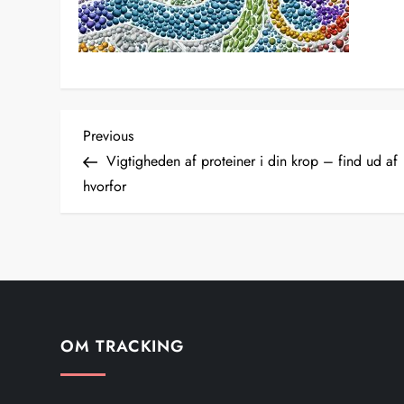
I
Previous
Previous
Post
Vigtigheden af proteiner i din krop – find ud af
n
hvorfor
d
l
æ
g
OM TRACKING
s