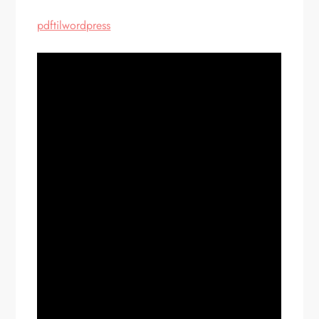
pdftilwordpress