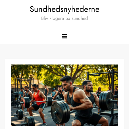
Skip
Sundhedsnyhederne
to
Bliv klogere på sundhed
content