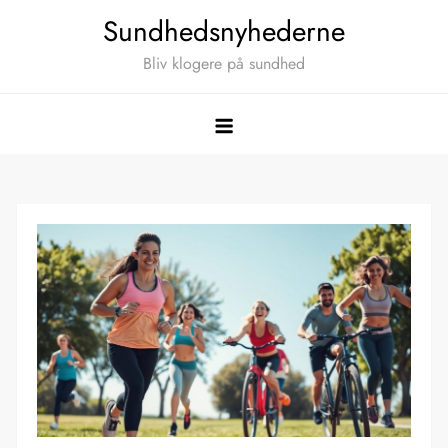
Skip
Sundhedsnyhederne
to
Bliv klogere på sundhed
content