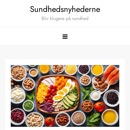
Skip
Sundhedsnyhederne
to
Bliv klogere på sundhed
content