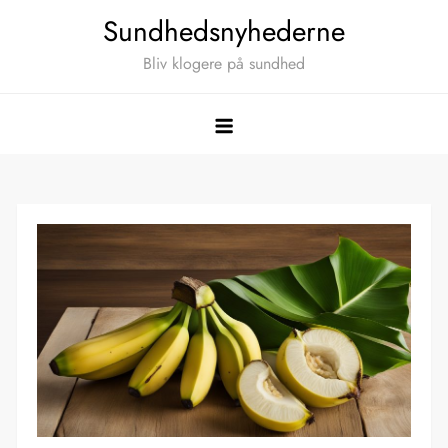
Skip
Sundhedsnyhederne
to
Bliv klogere på sundhed
content