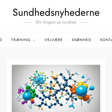
Sundhedsnyhederne
Bliv klogere på sundhed
D
TRÆNING
VELVÆRE
SKØNHED
KONT