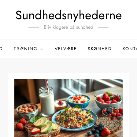
Sundhedsnyhederne
Bliv klogere på sundhed
D
TRÆNING
VELVÆRE
SKØNHED
KONT