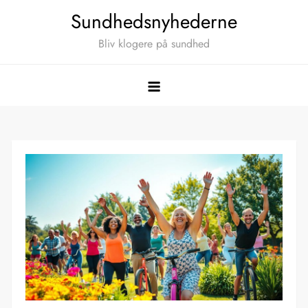
Skip
Sundhedsnyhederne
to
Bliv klogere på sundhed
content