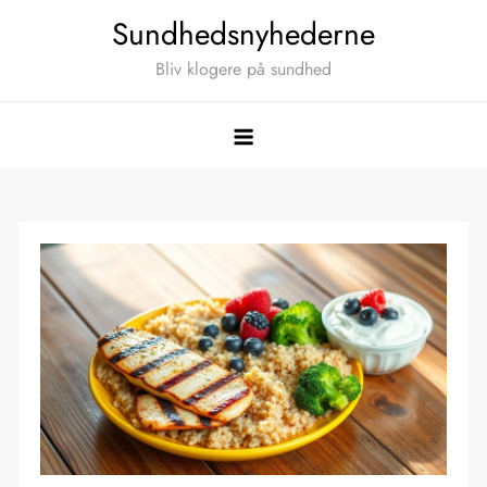
Skip
Sundhedsnyhederne
to
Bliv klogere på sundhed
content