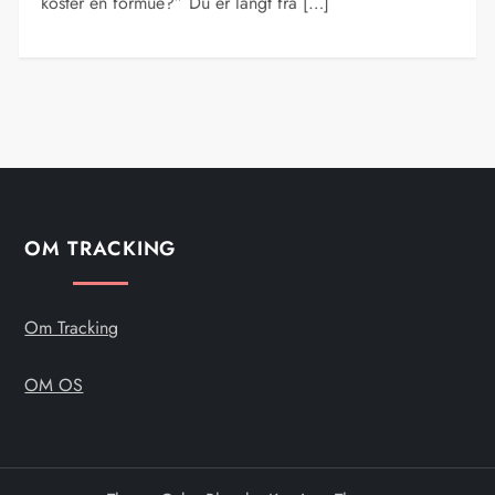
koster en formue?” Du er langt fra […]
OM TRACKING
Om Tracking
OM OS