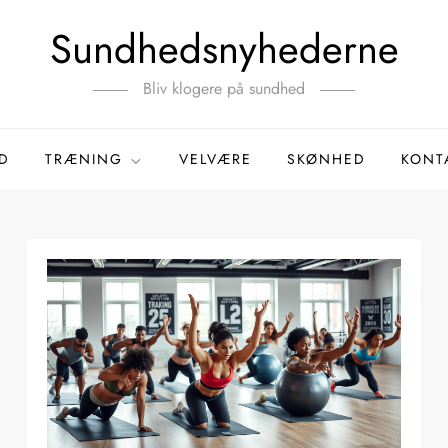
Sundhedsnyhederne
Bliv klogere på sundhed
D
TRÆNING
VELVÆRE
SKØNHED
KONT