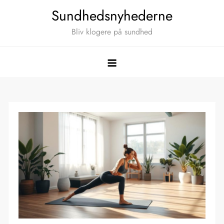
Skip
Sundhedsnyhederne
to
Bliv klogere på sundhed
content