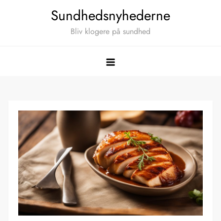
Skip
Sundhedsnyhederne
to
Bliv klogere på sundhed
content