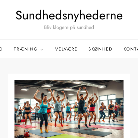
Sundhedsnyhederne
Bliv klogere på sundhed
D
TRÆNING
VELVÆRE
SKØNHED
KONT