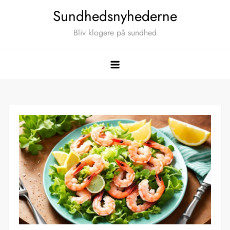
Skip
Sundhedsnyhederne
to
Bliv klogere på sundhed
content