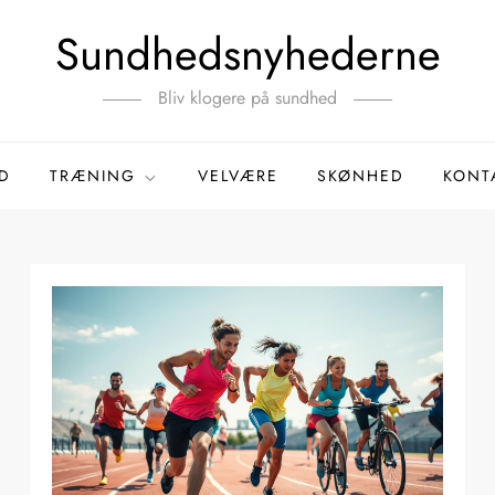
Sundhedsnyhederne
Bliv klogere på sundhed
D
TRÆNING
VELVÆRE
SKØNHED
KONT