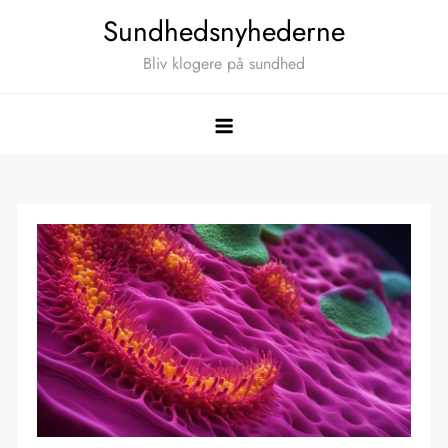
Skip
Sundhedsnyhederne
to
Bliv klogere på sundhed
content