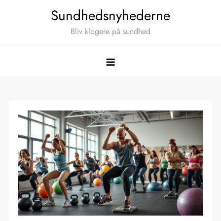
Skip
Sundhedsnyhederne
to
Bliv klogere på sundhed
content