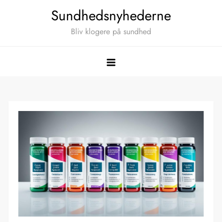
Skip
Sundhedsnyhederne
to
Bliv klogere på sundhed
content