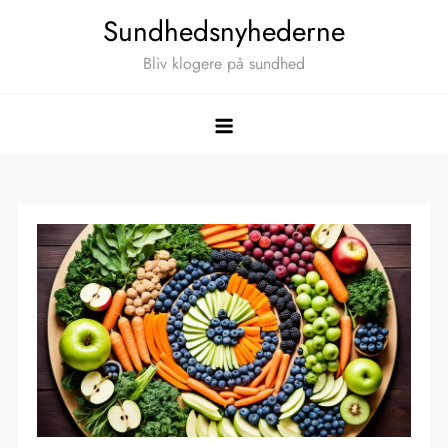
Skip
Sundhedsnyhederne
to
Bliv klogere på sundhed
content