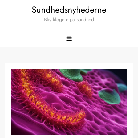
Skip
Sundhedsnyhederne
to
Bliv klogere på sundhed
content