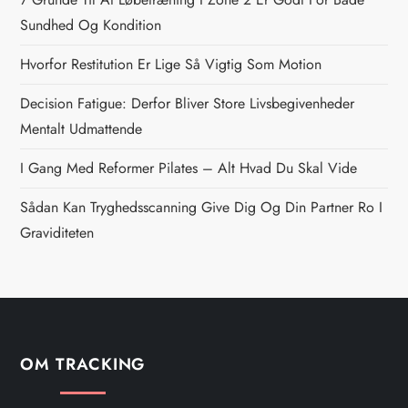
n
Sundhed Og Kondition
a
Hvorfor Restitution Er Lige Så Vigtig Som Motion
v
Decision Fatigue: Derfor Bliver Store Livsbegivenheder
i
Mentalt Udmattende
g
I Gang Med Reformer Pilates – Alt Hvad Du Skal Vide
Sådan Kan Tryghedsscanning Give Dig Og Din Partner Ro I
a
Graviditeten
t
i
o
OM TRACKING
n