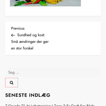
I
Previous
Previous
Post
Sundhed og kost:
n
Små ændringer der gør
en stor forskel
d
l
Søg
æ
efter:
g
s
SENESTE INDLÆG
7 Grunde Til At Løbetræning I Zone 2 Er Godt For Både