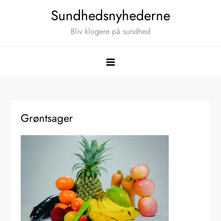
Skip
Sundhedsnyhederne
to
Bliv klogere på sundhed
content
Grøntsager