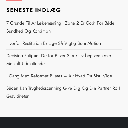
s
SENESTE INDLÆG
n
7 Grunde Til At Løbetræning I Zone 2 Er Godt For Både
Sundhed Og Kondition
a
Hvorfor Restitution Er Lige Så Vigtig Som Motion
v
Decision Fatigue: Derfor Bliver Store Livsbegivenheder
i
Mentalt Udmattende
g
I Gang Med Reformer Pilates – Alt Hvad Du Skal Vide
Sådan Kan Tryghedsscanning Give Dig Og Din Partner Ro I
a
Graviditeten
t
i