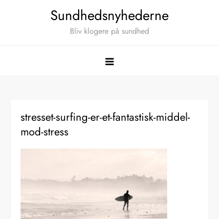
Skip
Sundhedsnyhederne
to
Bliv klogere på sundhed
content
stresset-surfing-er-et-fantastisk-middel-
mod-stress