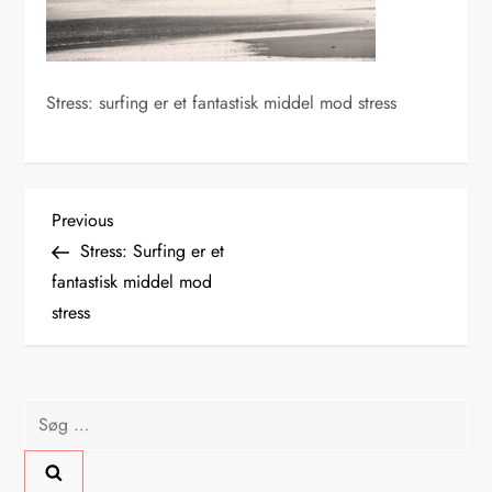
Stress: surfing er et fantastisk middel mod stress
I
Previous
Previous
Post
Stress: Surfing er et
n
fantastisk middel mod
stress
d
l
Søg
æ
efter:
g