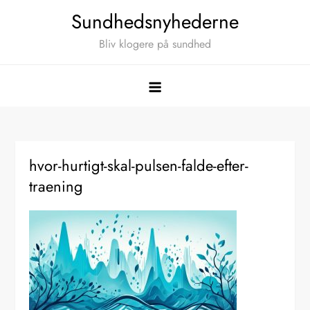
Skip
Sundhedsnyhederne
to
Bliv klogere på sundhed
content
hvor-hurtigt-skal-pulsen-falde-efter-
traening