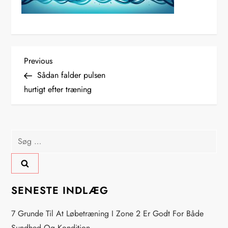
I
Previous
Previous
Post
Sådan falder pulsen
n
hurtigt efter træning
d
l
Søg
efter:
æ
g
SENESTE INDLÆG
s
7 Grunde Til At Løbetræning I Zone 2 Er Godt For Både
Sundhed Og Kondition