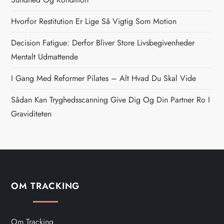
n
Hvorfor Restitution Er Lige Så Vigtig Som Motion
a
Decision Fatigue: Derfor Bliver Store Livsbegivenheder
v
Mentalt Udmattende
i
I Gang Med Reformer Pilates – Alt Hvad Du Skal Vide
g
Sådan Kan Tryghedsscanning Give Dig Og Din Partner Ro I
Graviditeten
a
t
i
OM TRACKING
o
n
Om Tracking