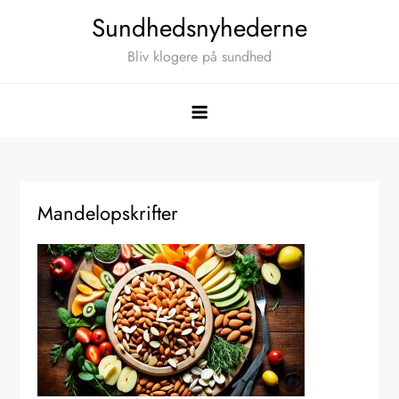
Skip
Sundhedsnyhederne
to
Bliv klogere på sundhed
content
Mandelopskrifter