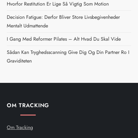
Hvorfor Restitution Er Lige Så Vigtig Som Motion
a
Decision Fatigue: Derfor Bliver Store Livsbegivenheder
v
Mentalt Udmattende
i
I Gang Med Reformer Pilates – Alt Hvad Du Skal Vide
g
Sådan Kan Tryghedsscanning Give Dig Og Din Partner Ro I
Graviditeten
a
t
i
OM TRACKING
o
n
Om Tracking