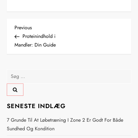
I
Previous
Previous
Post
Proteinindhold i
n
Mandler: Din Guide
d
l
Søg
efter:
æ
g
SENESTE INDLÆG
s
7 Grunde Til At Løbetræning I Zone 2 Er Godt For Både
n
Sundhed Og Kondition