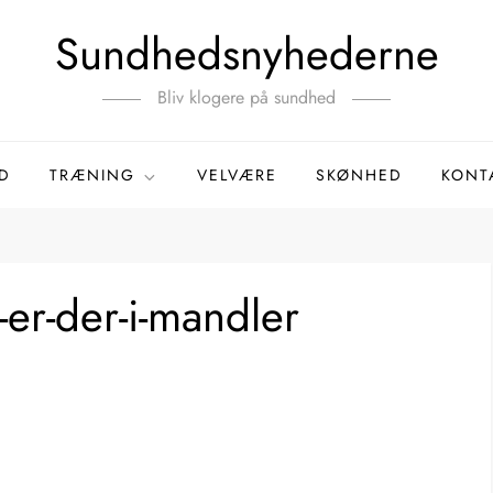
Sundhedsnyhederne
Bliv klogere på sundhed
D
TRÆNING
VELVÆRE
SKØNHED
KONT
er-der-i-mandler