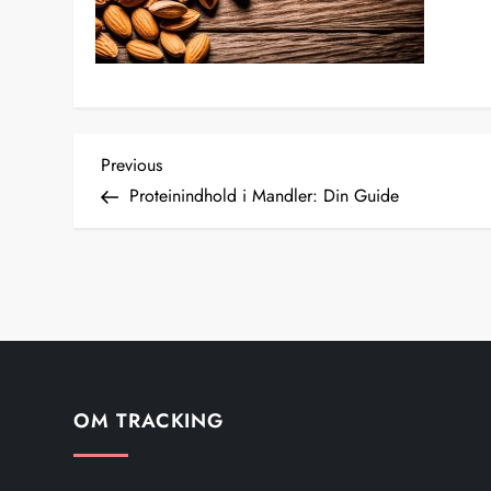
I
Previous
Previous
Post
Proteinindhold i Mandler: Din Guide
n
d
l
æ
g
OM TRACKING
s