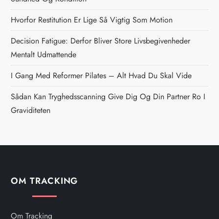
a
Hvorfor Restitution Er Lige Så Vigtig Som Motion
v
Decision Fatigue: Derfor Bliver Store Livsbegivenheder
i
Mentalt Udmattende
g
I Gang Med Reformer Pilates – Alt Hvad Du Skal Vide
Sådan Kan Tryghedsscanning Give Dig Og Din Partner Ro I
a
Graviditeten
t
i
o
OM TRACKING
n
Om Tracking