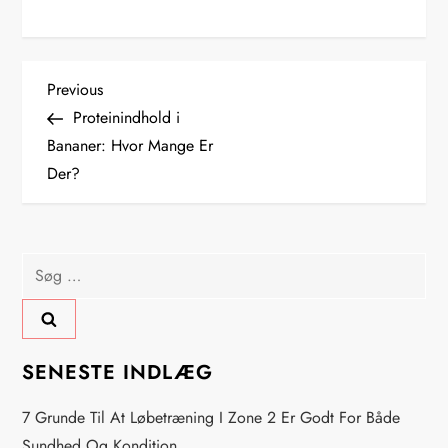
I
Previous
Previous
Post
Proteinindhold i
n
Bananer: Hvor Mange Er
Der?
d
l
Søg
æ
efter:
g
s
SENESTE INDLÆG
n
7 Grunde Til At Løbetræning I Zone 2 Er Godt For Både
Sundhed Og Kondition