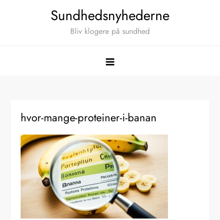
Skip
Sundhedsnyhederne
to
Bliv klogere på sundhed
content
hvor-mange-proteiner-i-banan