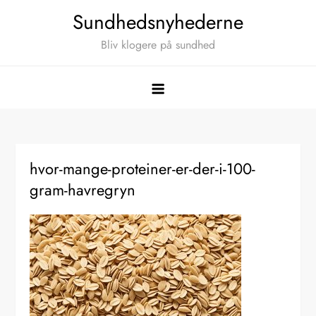
Skip
Sundhedsnyhederne
to
Bliv klogere på sundhed
content
hvor-mange-proteiner-er-der-i-100-
gram-havregryn