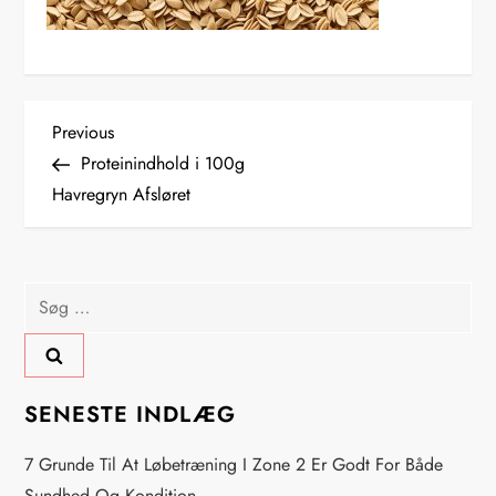
I
Previous
Previous
Post
Proteinindhold i 100g
n
Havregryn Afsløret
d
l
Søg
efter:
æ
g
SENESTE INDLÆG
s
7 Grunde Til At Løbetræning I Zone 2 Er Godt For Både
Sundhed Og Kondition