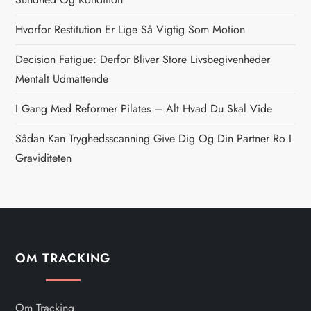
n
Hvorfor Restitution Er Lige Så Vigtig Som Motion
a
Decision Fatigue: Derfor Bliver Store Livsbegivenheder
v
Mentalt Udmattende
i
I Gang Med Reformer Pilates – Alt Hvad Du Skal Vide
g
Sådan Kan Tryghedsscanning Give Dig Og Din Partner Ro I
Graviditeten
a
t
i
OM TRACKING
o
n
Om Tracking