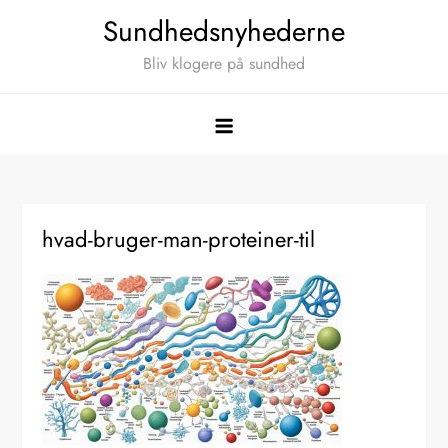
Skip
Sundhedsnyhederne
to
Bliv klogere på sundhed
content
hvad-bruger-man-proteiner-til