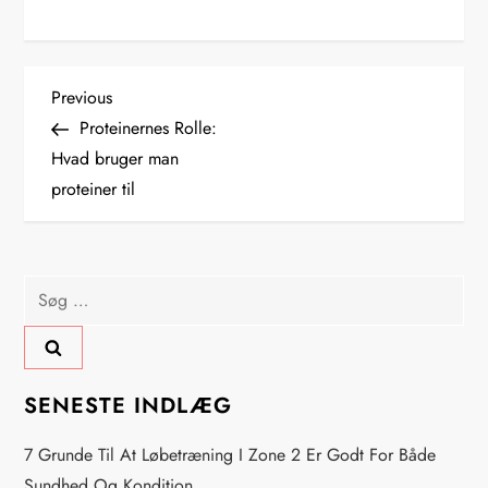
I
Previous
Previous
Post
Proteinernes Rolle:
n
Hvad bruger man
proteiner til
d
l
Søg
æ
efter:
g
s
SENESTE INDLÆG
n
7 Grunde Til At Løbetræning I Zone 2 Er Godt For Både
Sundhed Og Kondition