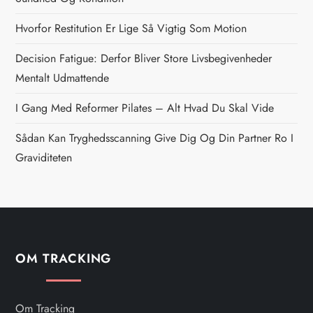
a
Hvorfor Restitution Er Lige Så Vigtig Som Motion
v
Decision Fatigue: Derfor Bliver Store Livsbegivenheder
i
Mentalt Udmattende
g
I Gang Med Reformer Pilates – Alt Hvad Du Skal Vide
Sådan Kan Tryghedsscanning Give Dig Og Din Partner Ro I
a
Graviditeten
t
i
o
OM TRACKING
n
Om Tracking