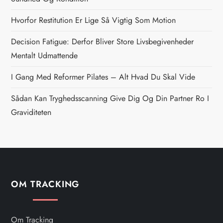
a
Hvorfor Restitution Er Lige Så Vigtig Som Motion
v
Decision Fatigue: Derfor Bliver Store Livsbegivenheder
i
Mentalt Udmattende
g
I Gang Med Reformer Pilates – Alt Hvad Du Skal Vide
Sådan Kan Tryghedsscanning Give Dig Og Din Partner Ro I
a
Graviditeten
t
i
o
OM TRACKING
n
Om Tracking