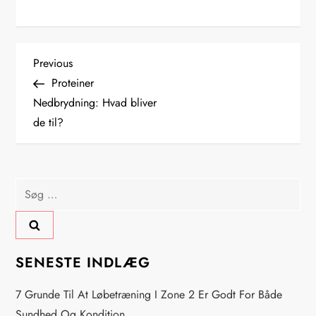
I
Previous
Previous
Post
Proteiner
n
Nedbrydning: Hvad bliver
de til?
d
l
Søg
æ
efter:
g
s
SENESTE INDLÆG
n
7 Grunde Til At Løbetræning I Zone 2 Er Godt For Både
Sundhed Og Kondition