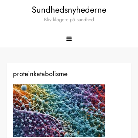
Skip
Sundhedsnyhederne
to
Bliv klogere på sundhed
content
proteinkatabolisme