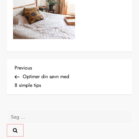
I
Previous
Previous
Post
Optimer din søvn med
n
8 simple tips
d
l
Søg
efter:
æ