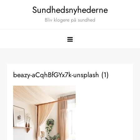
Skip
Sundhedsnyhederne
to
Bliv klogere på sundhed
content
beazy-aCqhBfGYx7k-unsplash (1)