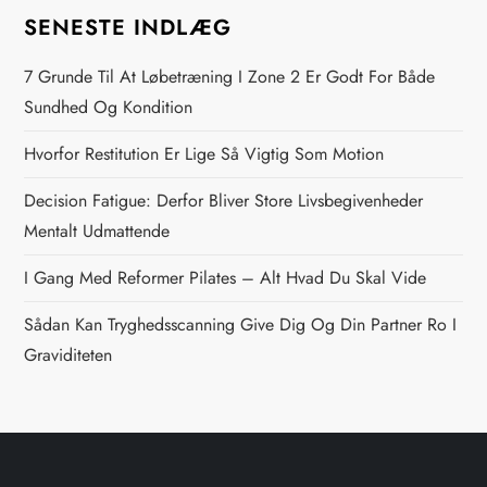
g
SENESTE INDLÆG
s
7 Grunde Til At Løbetræning I Zone 2 Er Godt For Både
n
Sundhed Og Kondition
Hvorfor Restitution Er Lige Så Vigtig Som Motion
a
Decision Fatigue: Derfor Bliver Store Livsbegivenheder
v
Mentalt Udmattende
i
I Gang Med Reformer Pilates – Alt Hvad Du Skal Vide
g
Sådan Kan Tryghedsscanning Give Dig Og Din Partner Ro I
Graviditeten
a
t
i