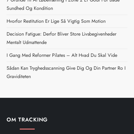
n
Sundhed Og Kondition
a
Hvorfor Restitution Er Lige Så Vigtig Som Motion
v
Decision Fatigue: Derfor Bliver Store Livsbegivenheder
i
Mentalt Udmattende
g
I Gang Med Reformer Pilates – Alt Hvad Du Skal Vide
Sådan Kan Tryghedsscanning Give Dig Og Din Partner Ro I
a
Graviditeten
t
i
o
OM TRACKING
n