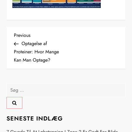
I
Previous
Previous
Post
Optagelse af
n
Proteiner: Hvor Mange
Kan Man Optage?
d
l
Søg
æ
efter:
g
s
SENESTE INDLÆG
7 Grunde Til At Løbetræning I Zone 2 Er Godt For Både