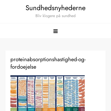
Skip
Sundhedsnyhederne
to
Bliv klogere på sundhed
content
proteinabsorptionshastighed-og-
fordoejelse