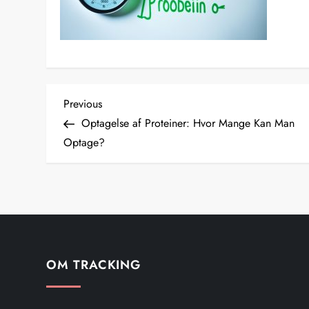
I
Previous
Previous
Post
Optagelse af Proteiner: Hvor Mange Kan Man
n
Optage?
d
l
æ
g
OM TRACKING
s