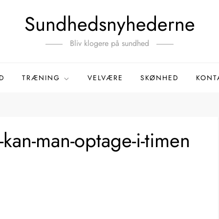
Sundhedsnyhederne
Bliv klogere på sundhed
D
TRÆNING
VELVÆRE
SKØNHED
KONT
-kan-man-optage-i-timen