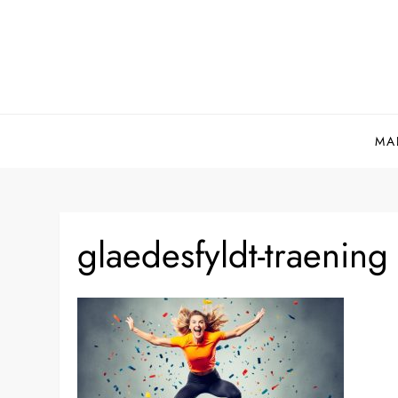
Skip
to
content
MA
glaedesfyldt-traening