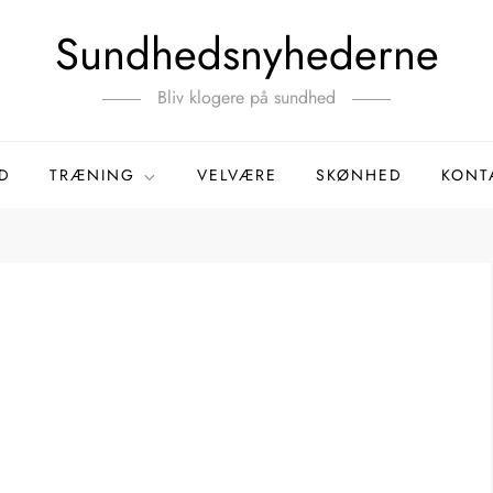
Sundhedsnyhederne
Bliv klogere på sundhed
D
TRÆNING
VELVÆRE
SKØNHED
KONT