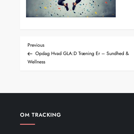
I
Previous
Previous
Post
Opdag Hvad GLA:D Træning Er – Sundhed &
n
Wellness
d
l
æ
g
OM TRACKING
s