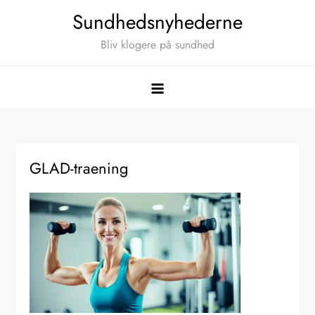
Skip
Sundhedsnyhederne
to
Bliv klogere på sundhed
content
GLAD-traening