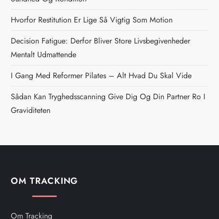
a
Hvorfor Restitution Er Lige Så Vigtig Som Motion
v
Decision Fatigue: Derfor Bliver Store Livsbegivenheder
i
Mentalt Udmattende
g
I Gang Med Reformer Pilates – Alt Hvad Du Skal Vide
Sådan Kan Tryghedsscanning Give Dig Og Din Partner Ro I
a
Graviditeten
t
i
o
OM TRACKING
n
Om Tracking