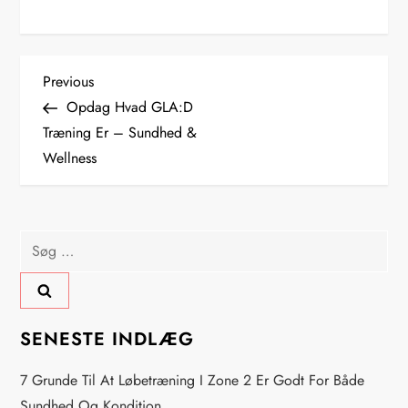
I
Previous
Previous
Post
Opdag Hvad GLA:D
n
Træning Er – Sundhed &
Wellness
d
l
Søg
æ
efter:
g
s
SENESTE INDLÆG
n
7 Grunde Til At Løbetræning I Zone 2 Er Godt For Både
Sundhed Og Kondition